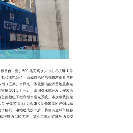
界首台（套）500 兆瓦高水头冲击式机组 1 号
，扎拉水电站位于西藏自治区昌都市左贡县与林
藏东南（玉察）水风光一体化清洁能源基地重点电
量 101.5 万千瓦，采用引水式开发，安装两
承担首部枢纽工程和引水发电系统。本次吊装的定
铁芯由 22 万余张 0.5 毫米厚的硅钢片精
中国电建了解到，电站建成投产后，将拥有全球单机容
准煤约 130 万吨、减少二氧化碳排放约 342