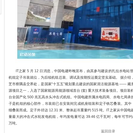
IT之家 5 月 12 日消息，中国电建昨晚宣布，由其参与建设的扎拉水电站世
机组定子吊装就位，为后续机组总装、调试及按期投运奠定坚实基础。 据介绍
芝市察隅县交界处，是国家“十五五”规划重点建设的国家清洁能源基地 —— 
源项目之一，入选了国家能源局能源领域首台 (套) 重大技术装备项目。项目装机容
台全国产化 500 兆瓦高水头冲击式机组。中国电建所属水电四局、水电七局
子是机组的核心部件，吊装前已在安装间完成机座组装和定子铁芯叠装。其中，定子
细叠装而成。定子外径达 12.31 米、整体起吊重量约 515 吨。IT之家从
量最大的冲击式水轮发电机组，年均发电量可达 39.46 亿千瓦时，每年可节约标
万吨。
返回目录