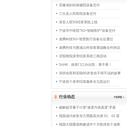
安徽省妇幼保健院设备交付
三台县人民医院设备交付
淮安人医5G结算系统上线
宁波市中医院“5G+智能医护”设备交付
凌腾科技5G+智慧医疗设备论证通过
凌腾科技与邕城云科技签署战略合作协议
济医附院床旁结算系统三期启动
5分钟，病房门口办出院，香不香！
深圳名医和安陆80岁老农不得不说的故事
宁波首个床旁结算服务在九院运行
行业动态
破解超导量子计算“速度与保真度”矛盾
我国成功发射东方慧眼高光谱 01、02 星
我国大国重器刚建成半个月取得首个成果