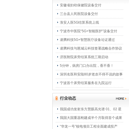
安徽省妇幼保健院设备交付
三台县人民医院设备交付
淮安人医5G结算系统上线
宁波市中医院“5G+智能医护”设备交付
凌腾科技5G+智慧医疗设备论证通过
凌腾科技与邕城云科技签署战略合作协议
济医附院床旁结算系统三期启动
5分钟，病房门口办出院，香不香！
深圳名医和安陆80岁老农不得不说的故事
宁波首个床旁结算服务在九院运行
行业动态
我国成功发射东方慧眼高光谱 01、02 星
我国大国重器刚建成半个月取得首个成果
“华龙一号”核电项目工程全面建成投产