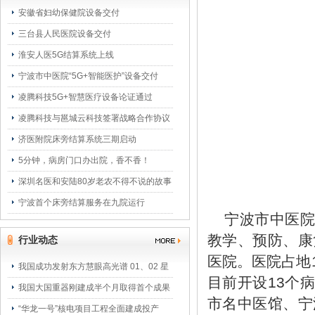
安徽省妇幼保健院设备交付
三台县人民医院设备交付
淮安人医5G结算系统上线
宁波市中医院“5G+智能医护”设备交付
凌腾科技5G+智慧医疗设备论证通过
凌腾科技与邕城云科技签署战略合作协议
济医附院床旁结算系统三期启动
5分钟，病房门口办出院，香不香！
深圳名医和安陆80岁老农不得不说的故事
宁波首个床旁结算服务在九院运行
宁波市中医院
教学、预防、康
行业动态
医院。医院占地1
我国成功发射东方慧眼高光谱 01、02 星
目前开设13个
我国大国重器刚建成半个月取得首个成果
市名中医馆、宁
“华龙一号”核电项目工程全面建成投产