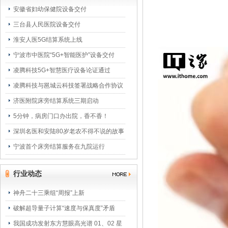
安徽省妇幼保健院设备交付
三台县人民医院设备交付
淮安人医5G结算系统上线
宁波市中医院“5G+智能医护”设备交付
凌腾科技5G+智慧医疗设备论证通过
凌腾科技与邕城云科技签署战略合作协议
济医附院床旁结算系统三期启动
5分钟，病房门口办出院，香不香！
深圳名医和安陆80岁老农不得不说的故事
宁波首个床旁结算服务在九院运行
行业动态
神舟二十三乘组“周报”上新
破解超导量子计算“速度与保真度”矛盾
我国成功发射东方慧眼高光谱 01、02 星