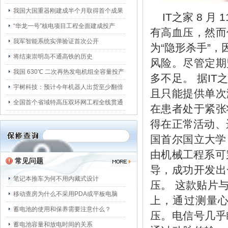
我国大国重器刚建成半个月取得首个成果
IT之家 8 
“华龙一号”核电项目工程全面建成投产
有高血压，然而
我军智能系统实弹验证首次公开
为“隐形杀手”
将结束崇明岛不通高铁的历史
风险。尽管定期
我国 630℃ 二次再热发电机组全容量投产
多不足。 据I
宇树科技：预计今年机器人出货至少翻倍
且只能提供单次
全国首个省域特高压双环网工程全线贯通
在患者处于紧张
得在正常活动、
国首尔国立大学
由机械工程系可穿
常见问题
导，成功开发出
笔记本推车为何不用内藏式设计
压。 这款贴片
移动查房为什么不采用PDA或平板电脑
上，通过测量
蓄电池的使用和保养需要注意什么？
压。电信号几乎
蓄电池容量和放电时间的关系